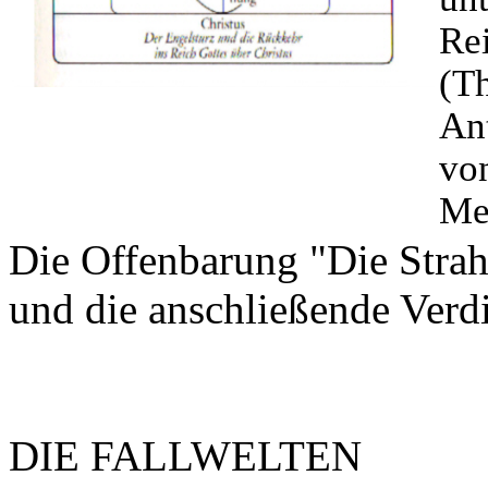
Re
(T
An
von
Me
Die Offenbarung "Die Strahl
und die anschließende Verd
DIE FALLWELTEN