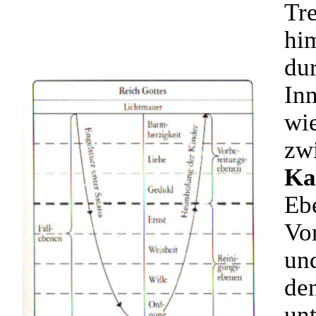
Tr
hi
dur
Inn
wi
zw
Ka
Ebe
Vo
un
de
unt